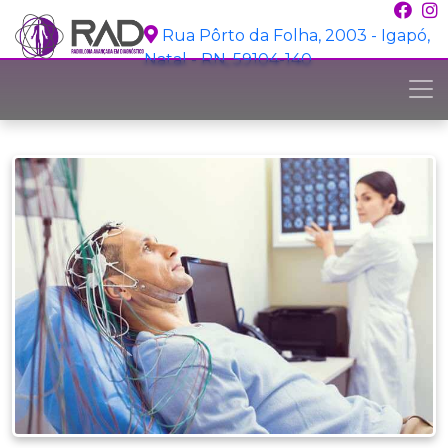
Rua Pôrto da Folha, 2003 - Igapó,
Natal - RN, 59104-140