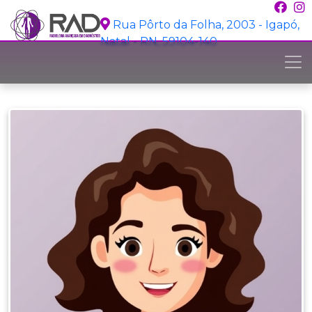
Rua Pôrto da Folha, 2003 - Igapó,
Natal - RN, 59104-140